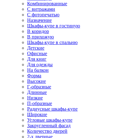
Комбинированные
С витражами
С фотопечатью
Назначение
Шкафы-купе в гостиную
В коридор
В прихожую
Шкафы-купе в спальню
Детские
Офисные
Для книг
Для одежды
На балкон
Форма
Высокие
Г-образные
Длинные
Низкие
П-образные
Радиусные шкафы-купе
Широкие
Угловые шкафы-купе
Закругленный фасад
Количество дверей
2-х дверные