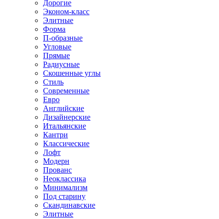
Дорогие
Эконом-класс
Элитные
Форма
П-образные
Угловые
Прямые
Радиусные
Скошенные углы
Стиль
Современные
Евро
Английские
Дизайнерские
Итальянские
Кантри
Классические
Лофт
Модерн
Прованс
Неоклассика
Минимализм
Под старину
Скандинавские
Элитные