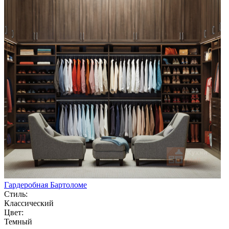
Гардеробная Бартоломе
Стиль:
Классический
Цвет:
Темный