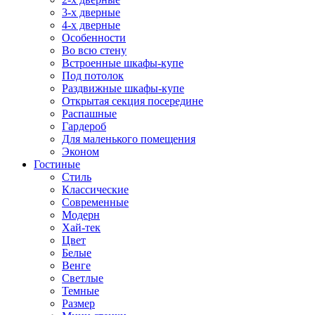
3-х дверные
4-х дверные
Особенности
Во всю стену
Встроенные шкафы-купе
Под потолок
Раздвижные шкафы-купе
Открытая секция посередине
Распашные
Гардероб
Для маленького помещения
Эконом
Гостиные
Стиль
Классические
Современные
Модерн
Хай-тек
Цвет
Белые
Венге
Светлые
Темные
Размер