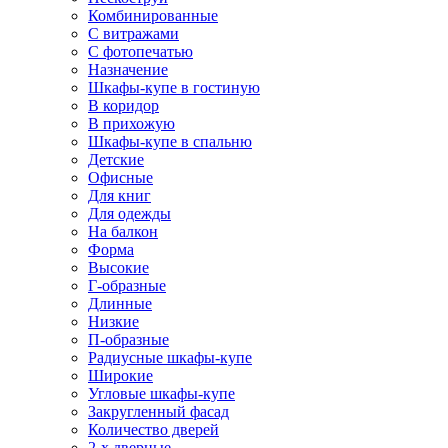
Комбинированные
С витражами
С фотопечатью
Назначение
Шкафы-купе в гостиную
В коридор
В прихожую
Шкафы-купе в спальню
Детские
Офисные
Для книг
Для одежды
На балкон
Форма
Высокие
Г-образные
Длинные
Низкие
П-образные
Радиусные шкафы-купе
Широкие
Угловые шкафы-купе
Закругленный фасад
Количество дверей
2-х дверные