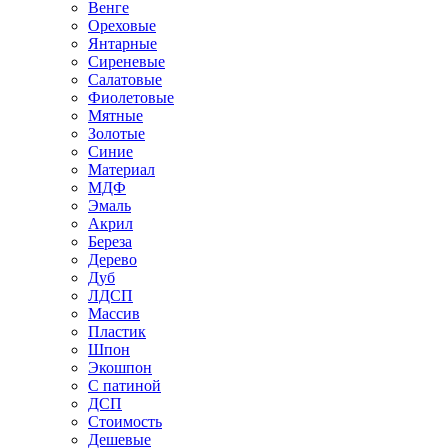
Венге
Ореховые
Янтарные
Сиреневые
Салатовые
Фиолетовые
Мятные
Золотые
Синие
Материал
МДФ
Эмаль
Акрил
Береза
Дерево
Дуб
ЛДСП
Массив
Пластик
Шпон
Экошпон
С патиной
ДСП
Стоимость
Дешевые