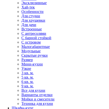
Эксклюзивные
Хай-тек
Особенности
Для студии
Для хрущевки
Для дачи
Встроенные
С антресолями
С барной стойкой
С островом
Малогабаритные
Модульные
Скрытые ручки
Размер
Мини-кухни
Узкие
3 кв. м.
5 кв. м.
6 кв. м.
9 кв. м.
Все для кухни
Варианты отделки
Мойки и смесители
Техника для кухни
Шкафы-купе