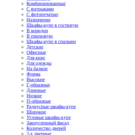
Комбинированные
С витражами
С фотопечатью
Назначение
Шкафы-купе в гостиную
В коридор
В прихожую
Шкафы-купе в спальню
Детские
Офисные
Для книг
Для одежды
На балкон
Форма
Высокие
Г-образные
Длинные
Низкие
П-образные
Радиусные шкафы-купе
Широкие
Угловые шкафы-купе
Закругленный фасад
Количество дверей
2-х дверные