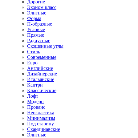
Дорогие
Эконом-класс
Элитные
Форма
П-образные
Угловые
Прямые
Радиусные
Скошенные углы
Стиль
Современные
Евро
Английские
Дизайнерские
Итальянские
Кантри
Классические
Лофт
Модерн
Прованс
Неоклассика
Минимализм
Под старину
Скандинавские
Элитные