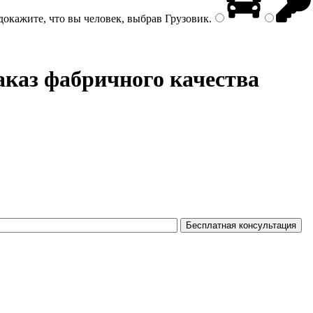
докажите, что вы человек, выбрав
Грузовик
.
аказ фабричного качества