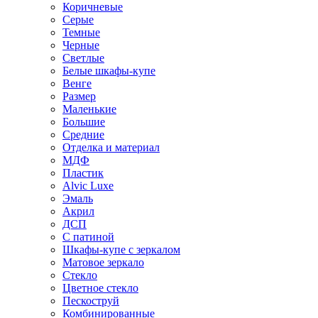
Коричневые
Серые
Темные
Черные
Светлые
Белые шкафы-купе
Венге
Размер
Маленькие
Большие
Средние
Отделка и материал
МДФ
Пластик
Alvic Luxe
Эмаль
Акрил
ДСП
С патиной
Шкафы-купе с зеркалом
Матовое зеркало
Стекло
Цветное стекло
Пескоструй
Комбинированные