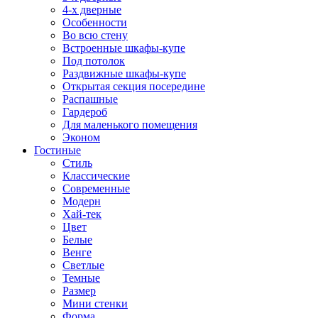
4-х дверные
Особенности
Во всю стену
Встроенные шкафы-купе
Под потолок
Раздвижные шкафы-купе
Открытая секция посередине
Распашные
Гардероб
Для маленького помещения
Эконом
Гостиные
Стиль
Классические
Современные
Модерн
Хай-тек
Цвет
Белые
Венге
Светлые
Темные
Размер
Мини стенки
Форма