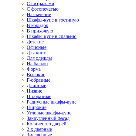
С витражами
С фотопечатью
Назначение
Шкафы-купе в гостиную
В коридор
В прихожую
Шкафы-купе в спальню
Детские
Офисные
Для книг
Для одежды
На балкон
Форма
Высокие
Г-образные
Длинные
Низкие
П-образные
Радиусные шкафы-купе
Широкие
Угловые шкафы-купе
Закругленный фасад
Количество дверей
2-х дверные
3-х дверные