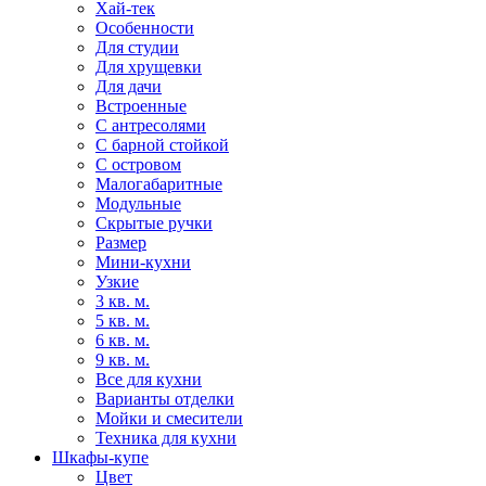
Хай-тек
Особенности
Для студии
Для хрущевки
Для дачи
Встроенные
С антресолями
С барной стойкой
С островом
Малогабаритные
Модульные
Скрытые ручки
Размер
Мини-кухни
Узкие
3 кв. м.
5 кв. м.
6 кв. м.
9 кв. м.
Все для кухни
Варианты отделки
Мойки и смесители
Техника для кухни
Шкафы-купе
Цвет