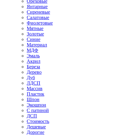
Ореховые
Янтарные
Сиреневые
Салатовые
Фиолетовые
Мятные
Золотые
Синие
Материал
МДФ
Эмаль
Акрил
Береза
Дерево
Дуб
ЛДСП
Массив
Пластик
Шпон
Экошпон
С патиной
ДСП
Стоимость
Дешевые
Дорогие