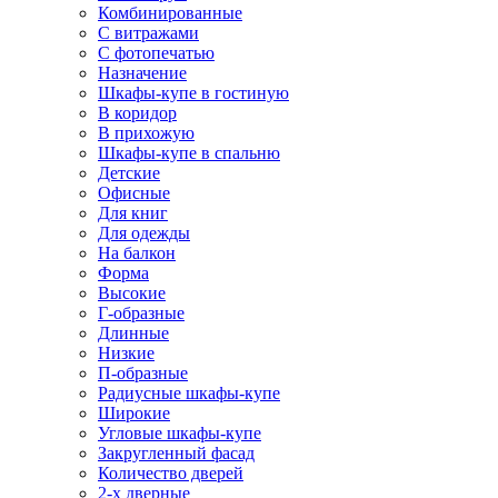
Комбинированные
С витражами
С фотопечатью
Назначение
Шкафы-купе в гостиную
В коридор
В прихожую
Шкафы-купе в спальню
Детские
Офисные
Для книг
Для одежды
На балкон
Форма
Высокие
Г-образные
Длинные
Низкие
П-образные
Радиусные шкафы-купе
Широкие
Угловые шкафы-купе
Закругленный фасад
Количество дверей
2-х дверные