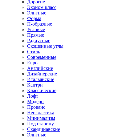
Дорогие
Эконом-класс
Элитные
Форма
П-образные
Угловые
Прямые
Радиусные
Скошенные углы
Стиль
Современные
Евро
Английские
Дизайнерские
Итальянские
Кантри
Классические
Лофт
Модерн
Прованс
Неоклассика
Минимализм
Под старину
Скандинавские
Элитные