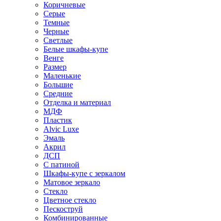
Коричневые
Серые
Темные
Черные
Светлые
Белые шкафы-купе
Венге
Размер
Маленькие
Большие
Средние
Отделка и материал
МДФ
Пластик
Alvic Luxe
Эмаль
Акрил
ДСП
С патиной
Шкафы-купе с зеркалом
Матовое зеркало
Стекло
Цветное стекло
Пескоструй
Комбинированные