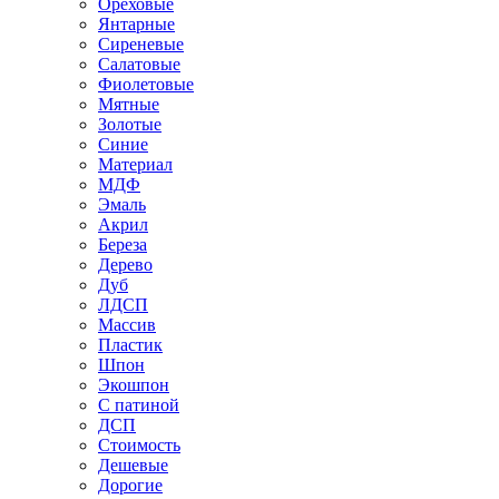
Ореховые
Янтарные
Сиреневые
Салатовые
Фиолетовые
Мятные
Золотые
Синие
Материал
МДФ
Эмаль
Акрил
Береза
Дерево
Дуб
ЛДСП
Массив
Пластик
Шпон
Экошпон
С патиной
ДСП
Стоимость
Дешевые
Дорогие