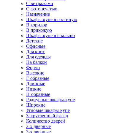
С витражами
С фотопечатью
Назначение
Шкафы-купе в гостиную
В коридор
В прихожую
Шкафы-купе в спальню
Детские
Офисные
Для книг
Для одежды
На балкон
Форма
Высокие
Г-образные
Длинные
Низкие
П-образные
Радиусные шкафы-купе
Широкие
Угловые шкафы-купе
Закругленный фасад
Количество дверей
2-х дверные
3-х дверные