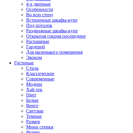
4-х дверные
Особенности
Во всю стену
Встроенные шкафы-купе
Под потолок
Раздвижные шкафы-купе
Открытая секция посередине
Распашные
Гардероб
Для маленького помещения
Эконом
Гостиные
Стиль
Классические
Современные
Модерн
Хай-тек
Цвет
Белые
Венге
Светлые
Темные
Размер
Мини стенки
Форма