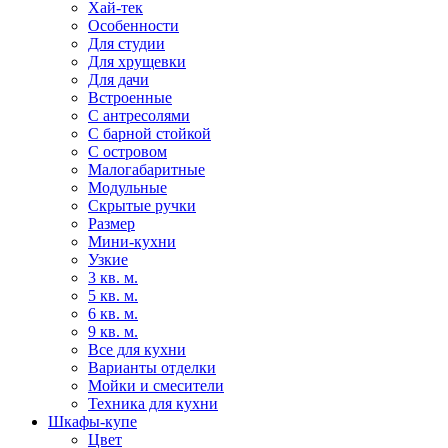
Хай-тек
Особенности
Для студии
Для хрущевки
Для дачи
Встроенные
С антресолями
С барной стойкой
С островом
Малогабаритные
Модульные
Скрытые ручки
Размер
Мини-кухни
Узкие
3 кв. м.
5 кв. м.
6 кв. м.
9 кв. м.
Все для кухни
Варианты отделки
Мойки и смесители
Техника для кухни
Шкафы-купе
Цвет