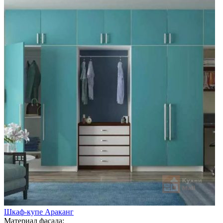
Шкаф-купе Араканг
Материал фасада: