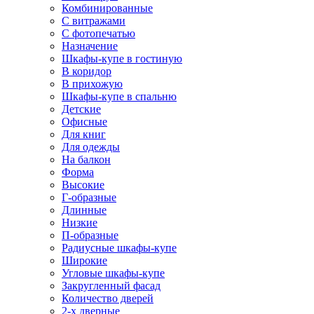
Комбинированные
С витражами
С фотопечатью
Назначение
Шкафы-купе в гостиную
В коридор
В прихожую
Шкафы-купе в спальню
Детские
Офисные
Для книг
Для одежды
На балкон
Форма
Высокие
Г-образные
Длинные
Низкие
П-образные
Радиусные шкафы-купе
Широкие
Угловые шкафы-купе
Закругленный фасад
Количество дверей
2-х дверные