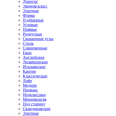
Дорогие
Эконом-класс
Элитные
Форма
П-образные
Угловые
Прямые
Радиусные
Скошенные углы
Стиль
Современные
Евро
Английские
Дизайнерские
Итальянские
Кантри
Классические
Лофт
Модерн
Прованс
Неоклассика
Минимализм
Под старину
Скандинавские
Элитные