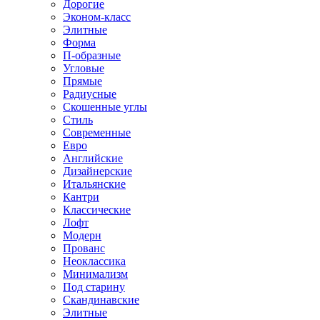
Дорогие
Эконом-класс
Элитные
Форма
П-образные
Угловые
Прямые
Радиусные
Скошенные углы
Стиль
Современные
Евро
Английские
Дизайнерские
Итальянские
Кантри
Классические
Лофт
Модерн
Прованс
Неоклассика
Минимализм
Под старину
Скандинавские
Элитные