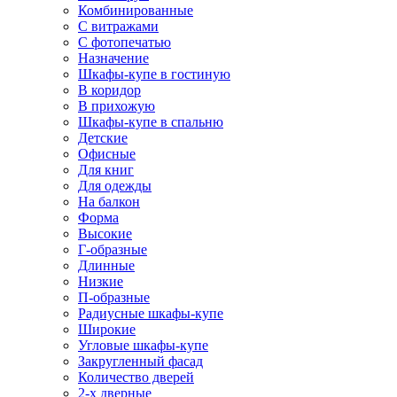
Комбинированные
С витражами
С фотопечатью
Назначение
Шкафы-купе в гостиную
В коридор
В прихожую
Шкафы-купе в спальню
Детские
Офисные
Для книг
Для одежды
На балкон
Форма
Высокие
Г-образные
Длинные
Низкие
П-образные
Радиусные шкафы-купе
Широкие
Угловые шкафы-купе
Закругленный фасад
Количество дверей
2-х дверные