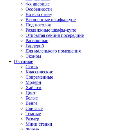
4-х дверные
Особенности
Во всю стену
Встроенные шкафы-купе
Под потолок
Раздвижные шкафы-купе
Открытая секция посередине
Распашные
Гардероб
Для маленького помещения
Эконом
Гостиные
Стиль
Классические
Современные
Модерн
Хай-тек
Цвет
Белые
Венге
Светлые
Темные
Размер
Мини стенки
Форма