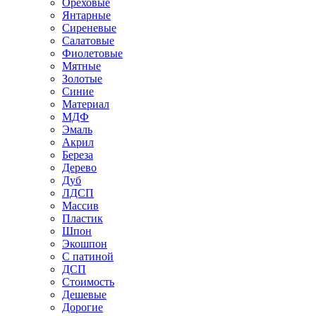
Ореховые
Янтарные
Сиреневые
Салатовые
Фиолетовые
Мятные
Золотые
Синие
Материал
МДФ
Эмаль
Акрил
Береза
Дерево
Дуб
ЛДСП
Массив
Пластик
Шпон
Экошпон
С патиной
ДСП
Стоимость
Дешевые
Дорогие