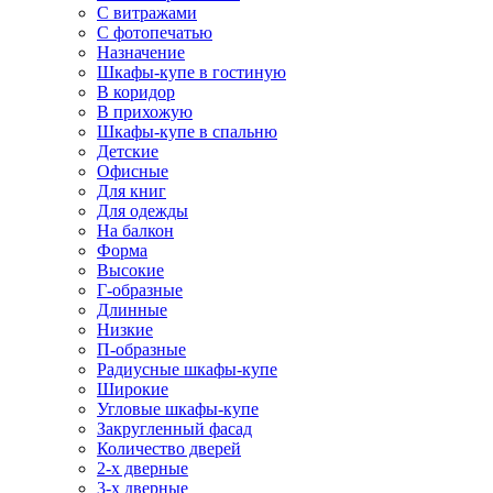
С витражами
С фотопечатью
Назначение
Шкафы-купе в гостиную
В коридор
В прихожую
Шкафы-купе в спальню
Детские
Офисные
Для книг
Для одежды
На балкон
Форма
Высокие
Г-образные
Длинные
Низкие
П-образные
Радиусные шкафы-купе
Широкие
Угловые шкафы-купе
Закругленный фасад
Количество дверей
2-х дверные
3-х дверные