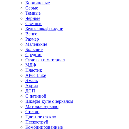
Коричневые
Серые
Темные
Черные
Светлые
Белые шкафы-купе
Венге
Размер
Маленькие
Большие
Средние
Отделка и материал
МДФ
Пластик
Alvic Luxe
Эмаль
Акрил
ДСП
С патиной
Шкафы-купе с зеркалом
Матовое зеркало
Стекло
Цветное стекло
Пескоструй
Комбинированные