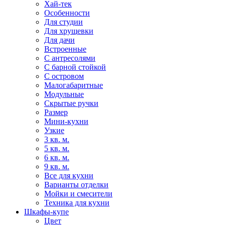
Хай-тек
Особенности
Для студии
Для хрущевки
Для дачи
Встроенные
С антресолями
С барной стойкой
С островом
Малогабаритные
Модульные
Скрытые ручки
Размер
Мини-кухни
Узкие
3 кв. м.
5 кв. м.
6 кв. м.
9 кв. м.
Все для кухни
Варианты отделки
Мойки и смесители
Техника для кухни
Шкафы-купе
Цвет