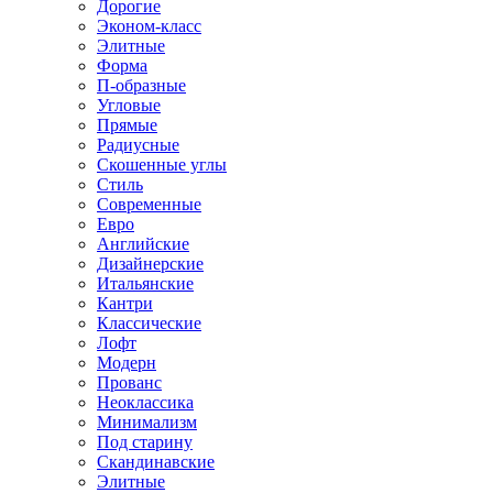
Дорогие
Эконом-класс
Элитные
Форма
П-образные
Угловые
Прямые
Радиусные
Скошенные углы
Стиль
Современные
Евро
Английские
Дизайнерские
Итальянские
Кантри
Классические
Лофт
Модерн
Прованс
Неоклассика
Минимализм
Под старину
Скандинавские
Элитные