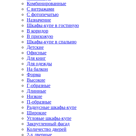
Комбинированные
С витражами
С фотопечатью
Назначение
Шкафы-купе в гостиную
В коридор
В прихожую
Шкафы-купе в спальню
Детские
Офисные
Для книг
Для одежды
На балкон
Форма
Высокие
Г-образные
Длинные
Низкие
П-образные
Радиусные шкафы-купе
Широкие
Угловые шкафы-купе
Закругленный фасад
Количество дверей
2-х дверные