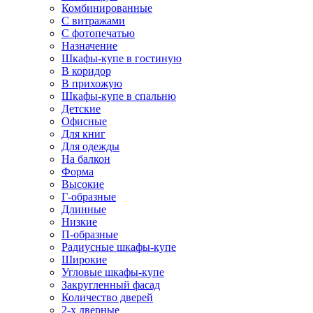
Комбинированные
С витражами
С фотопечатью
Назначение
Шкафы-купе в гостиную
В коридор
В прихожую
Шкафы-купе в спальню
Детские
Офисные
Для книг
Для одежды
На балкон
Форма
Высокие
Г-образные
Длинные
Низкие
П-образные
Радиусные шкафы-купе
Широкие
Угловые шкафы-купе
Закругленный фасад
Количество дверей
2-х дверные