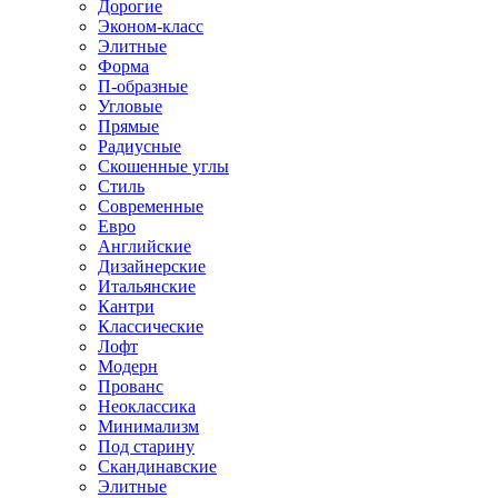
Дорогие
Эконом-класс
Элитные
Форма
П-образные
Угловые
Прямые
Радиусные
Скошенные углы
Стиль
Современные
Евро
Английские
Дизайнерские
Итальянские
Кантри
Классические
Лофт
Модерн
Прованс
Неоклассика
Минимализм
Под старину
Скандинавские
Элитные