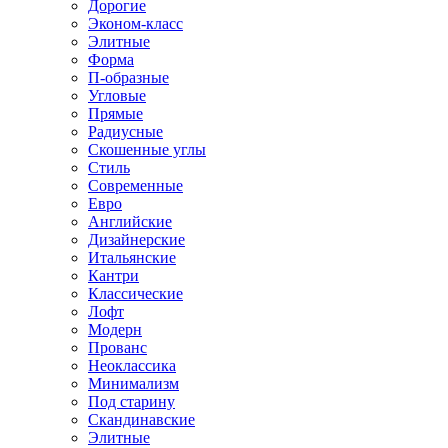
Дорогие
Эконом-класс
Элитные
Форма
П-образные
Угловые
Прямые
Радиусные
Скошенные углы
Стиль
Современные
Евро
Английские
Дизайнерские
Итальянские
Кантри
Классические
Лофт
Модерн
Прованс
Неоклассика
Минимализм
Под старину
Скандинавские
Элитные