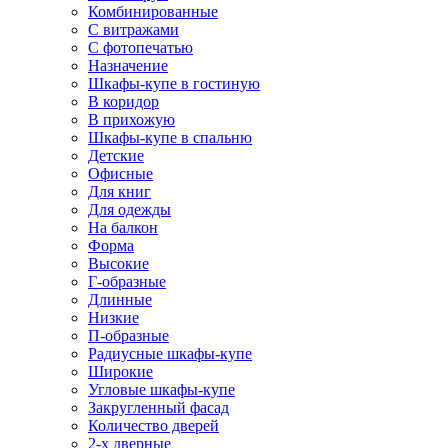
Комбинированные
С витражами
С фотопечатью
Назначение
Шкафы-купе в гостиную
В коридор
В прихожую
Шкафы-купе в спальню
Детские
Офисные
Для книг
Для одежды
На балкон
Форма
Высокие
Г-образные
Длинные
Низкие
П-образные
Радиусные шкафы-купе
Широкие
Угловые шкафы-купе
Закругленный фасад
Количество дверей
2-х дверные