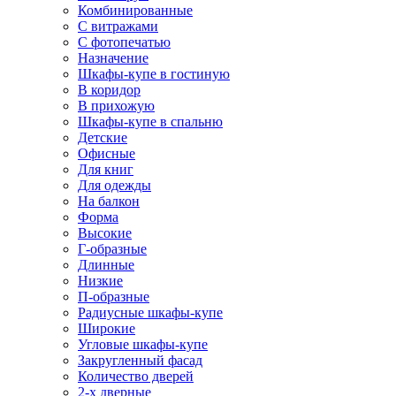
Комбинированные
С витражами
С фотопечатью
Назначение
Шкафы-купе в гостиную
В коридор
В прихожую
Шкафы-купе в спальню
Детские
Офисные
Для книг
Для одежды
На балкон
Форма
Высокие
Г-образные
Длинные
Низкие
П-образные
Радиусные шкафы-купе
Широкие
Угловые шкафы-купе
Закругленный фасад
Количество дверей
2-х дверные