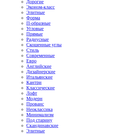
Дорогие
Эконом-класс
Элитные
Форма
П-образные
Угловые
Прямые
Радиусные
Скошенные углы
Стиль
Современные
Евро
Английские
Дизайнерские
Итальянские
Кантри
Классические
Лофт
Модерн
Прованс
Неоклассика
Минимализм
Под старину
Скандинавские
Элитные