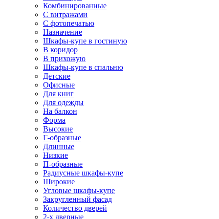
Комбинированные
С витражами
С фотопечатью
Назначение
Шкафы-купе в гостиную
В коридор
В прихожую
Шкафы-купе в спальню
Детские
Офисные
Для книг
Для одежды
На балкон
Форма
Высокие
Г-образные
Длинные
Низкие
П-образные
Радиусные шкафы-купе
Широкие
Угловые шкафы-купе
Закругленный фасад
Количество дверей
2-х дверные