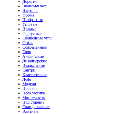
Дорогие
Эконом-класс
Элитные
Форма
П-образные
Угловые
Прямые
Радиусные
Скошенные углы
Стиль
Современные
Евро
Английские
Дизайнерские
Итальянские
Кантри
Классические
Лофт
Модерн
Прованс
Неоклассика
Минимализм
Под старину
Скандинавские
Элитные