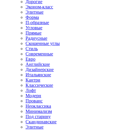
Дорогие
Эконом-класс
Элитные
Форма
П-образные
Угловые
Прямые
Радиусные
Скошенные углы
Стиль
Современные
Евро
Английские
Дизайнерские
Итальянские
Кантри
Классические
Лофт
Модерн
Прованс
Неоклассика
Минимализм
Под старину
Скандинавские
Элитные