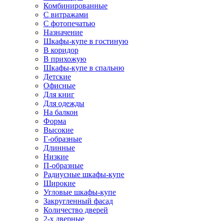
Комбинированные
С витражами
С фотопечатью
Назначение
Шкафы-купе в гостиную
В коридор
В прихожую
Шкафы-купе в спальню
Детские
Офисные
Для книг
Для одежды
На балкон
Форма
Высокие
Г-образные
Длинные
Низкие
П-образные
Радиусные шкафы-купе
Широкие
Угловые шкафы-купе
Закругленный фасад
Количество дверей
2-х дверные