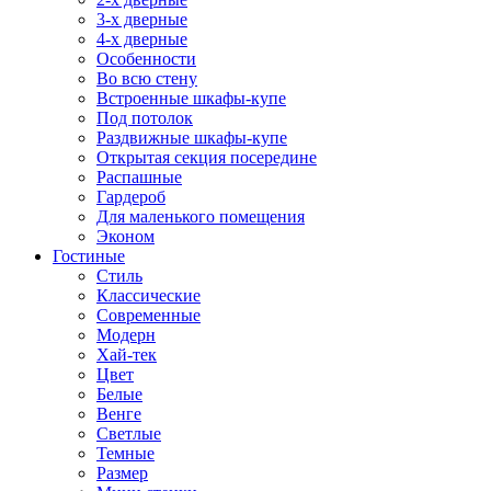
3-х дверные
4-х дверные
Особенности
Во всю стену
Встроенные шкафы-купе
Под потолок
Раздвижные шкафы-купе
Открытая секция посередине
Распашные
Гардероб
Для маленького помещения
Эконом
Гостиные
Стиль
Классические
Современные
Модерн
Хай-тек
Цвет
Белые
Венге
Светлые
Темные
Размер