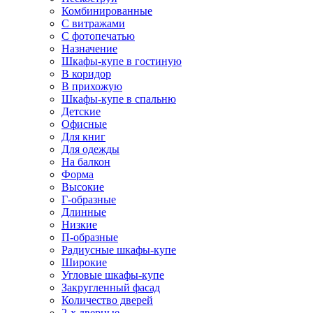
Комбинированные
С витражами
С фотопечатью
Назначение
Шкафы-купе в гостиную
В коридор
В прихожую
Шкафы-купе в спальню
Детские
Офисные
Для книг
Для одежды
На балкон
Форма
Высокие
Г-образные
Длинные
Низкие
П-образные
Радиусные шкафы-купе
Широкие
Угловые шкафы-купе
Закругленный фасад
Количество дверей
2-х дверные