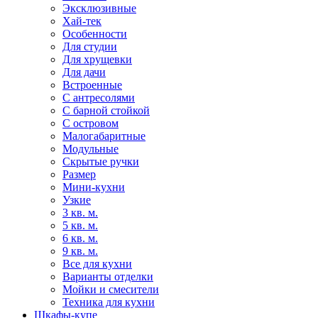
Эксклюзивные
Хай-тек
Особенности
Для студии
Для хрущевки
Для дачи
Встроенные
С антресолями
С барной стойкой
С островом
Малогабаритные
Модульные
Скрытые ручки
Размер
Мини-кухни
Узкие
3 кв. м.
5 кв. м.
6 кв. м.
9 кв. м.
Все для кухни
Варианты отделки
Мойки и смесители
Техника для кухни
Шкафы-купе