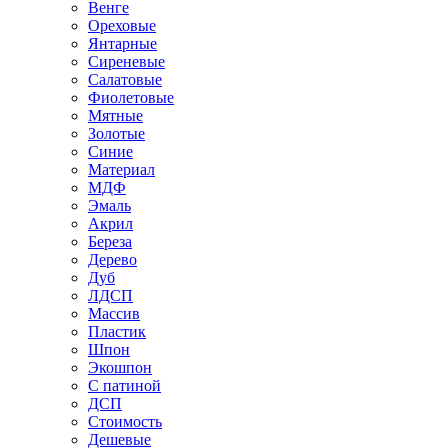
Венге
Ореховые
Янтарные
Сиреневые
Салатовые
Фиолетовые
Мятные
Золотые
Синие
Материал
МДФ
Эмаль
Акрил
Береза
Дерево
Дуб
ЛДСП
Массив
Пластик
Шпон
Экошпон
С патиной
ДСП
Стоимость
Дешевые