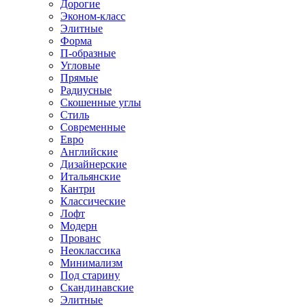
Дорогие
Эконом-класс
Элитные
Форма
П-образные
Угловые
Прямые
Радиусные
Скошенные углы
Стиль
Современные
Евро
Английские
Дизайнерские
Итальянские
Кантри
Классические
Лофт
Модерн
Прованс
Неоклассика
Минимализм
Под старину
Скандинавские
Элитные