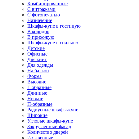
Комбинированные
С витражами
С фотопечатью
Назначение
Шкафы-купе в гостиную
В коридор
В прихожую
Шкафы-купе в спальню
Детские
Офисные
Для книг
Для одежды
На балкон
Форма
Высокие
Г-образные
Длинные
Низкие
П-образные
Радиусные шкафы-купе
Широкие
Угловые шкафы-купе
Закругленный фасад
Количество дверей
2-х дверные