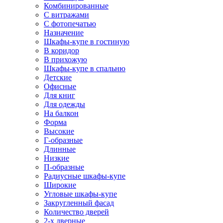
Комбинированные
С витражами
С фотопечатью
Назначение
Шкафы-купе в гостиную
В коридор
В прихожую
Шкафы-купе в спальню
Детские
Офисные
Для книг
Для одежды
На балкон
Форма
Высокие
Г-образные
Длинные
Низкие
П-образные
Радиусные шкафы-купе
Широкие
Угловые шкафы-купе
Закругленный фасад
Количество дверей
2-х дверные