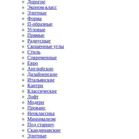
Дорогие
Эконом-класс
Элитные
Форма
П-образные
Угловые
Прямые
Радиусные
Скошенные углы
Стиль
Современные
Евро
Английские
Дизайнерские
Итальянские
Кантри
Классические
Лофт
Модерн
Прованс
Неоклассика
Минимализм
Под старину
Скандинавские
Элитные