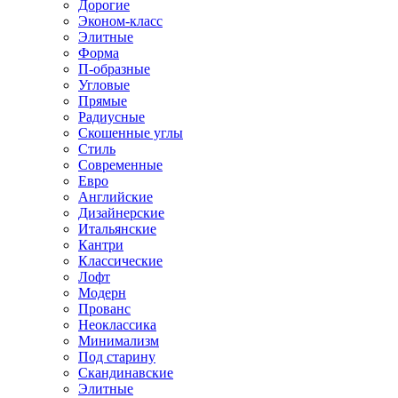
Дорогие
Эконом-класс
Элитные
Форма
П-образные
Угловые
Прямые
Радиусные
Скошенные углы
Стиль
Современные
Евро
Английские
Дизайнерские
Итальянские
Кантри
Классические
Лофт
Модерн
Прованс
Неоклассика
Минимализм
Под старину
Скандинавские
Элитные