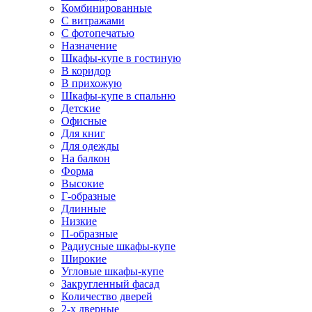
Комбинированные
С витражами
С фотопечатью
Назначение
Шкафы-купе в гостиную
В коридор
В прихожую
Шкафы-купе в спальню
Детские
Офисные
Для книг
Для одежды
На балкон
Форма
Высокие
Г-образные
Длинные
Низкие
П-образные
Радиусные шкафы-купе
Широкие
Угловые шкафы-купе
Закругленный фасад
Количество дверей
2-х дверные