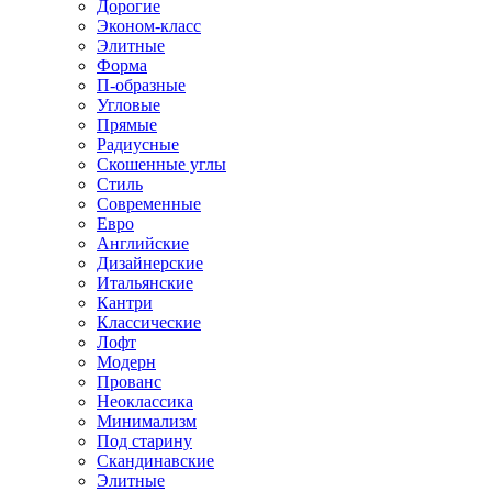
Дорогие
Эконом-класс
Элитные
Форма
П-образные
Угловые
Прямые
Радиусные
Скошенные углы
Стиль
Современные
Евро
Английские
Дизайнерские
Итальянские
Кантри
Классические
Лофт
Модерн
Прованс
Неоклассика
Минимализм
Под старину
Скандинавские
Элитные