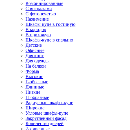
Комбинированные
С витражами
С фотопечатью
Назначение
Шкафы-купе в гостиную
В коридор
В прихожую
Шкафы-купе в спальню
Детские
Офисные
Для книг
Для одежды
На балкон
Форма
Высокие
Г-образные
Длинные
Низкие
П-образные
Радиусные шкафы-купе
Широкие
Угловые шкафы-купе
Закругленный фасад
Количество дверей
2-х дверные