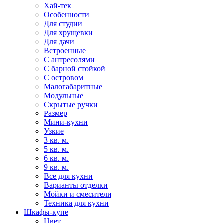
Хай-тек
Особенности
Для студии
Для хрущевки
Для дачи
Встроенные
С антресолями
С барной стойкой
С островом
Малогабаритные
Модульные
Скрытые ручки
Размер
Мини-кухни
Узкие
3 кв. м.
5 кв. м.
6 кв. м.
9 кв. м.
Все для кухни
Варианты отделки
Мойки и смесители
Техника для кухни
Шкафы-купе
Цвет