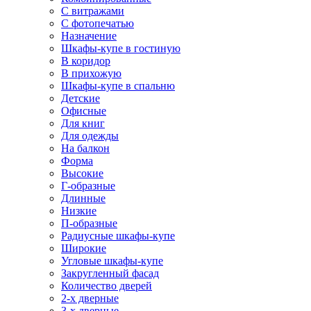
С витражами
С фотопечатью
Назначение
Шкафы-купе в гостиную
В коридор
В прихожую
Шкафы-купе в спальню
Детские
Офисные
Для книг
Для одежды
На балкон
Форма
Высокие
Г-образные
Длинные
Низкие
П-образные
Радиусные шкафы-купе
Широкие
Угловые шкафы-купе
Закругленный фасад
Количество дверей
2-х дверные
3-х дверные