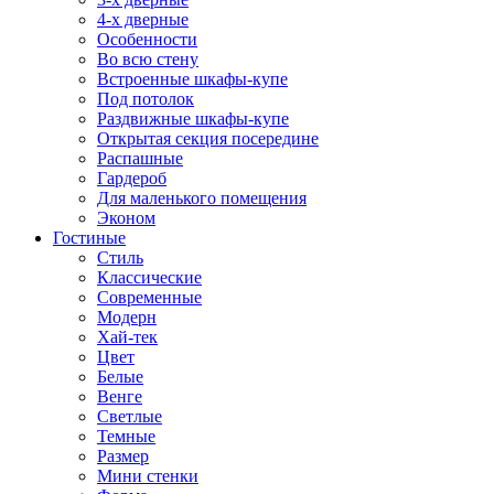
4-х дверные
Особенности
Во всю стену
Встроенные шкафы-купе
Под потолок
Раздвижные шкафы-купе
Открытая секция посередине
Распашные
Гардероб
Для маленького помещения
Эконом
Гостиные
Стиль
Классические
Современные
Модерн
Хай-тек
Цвет
Белые
Венге
Светлые
Темные
Размер
Мини стенки