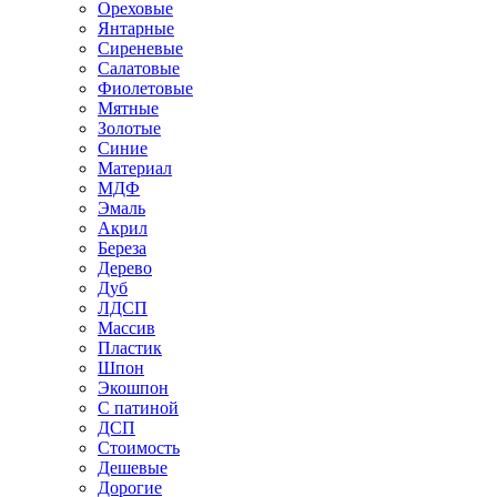
Ореховые
Янтарные
Сиреневые
Салатовые
Фиолетовые
Мятные
Золотые
Синие
Материал
МДФ
Эмаль
Акрил
Береза
Дерево
Дуб
ЛДСП
Массив
Пластик
Шпон
Экошпон
С патиной
ДСП
Стоимость
Дешевые
Дорогие