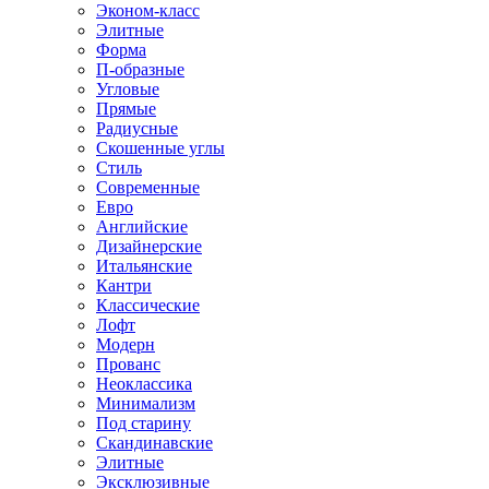
Эконом-класс
Элитные
Форма
П-образные
Угловые
Прямые
Радиусные
Скошенные углы
Стиль
Современные
Евро
Английские
Дизайнерские
Итальянские
Кантри
Классические
Лофт
Модерн
Прованс
Неоклассика
Минимализм
Под старину
Скандинавские
Элитные
Эксклюзивные