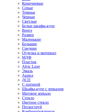
Коричневые
Серые
Темные
Черные
Светлые
Белые шкафы-купе
Венге
Размер
Маленькие
Большие
Средние
Отделка и материал
МДФ
Пластик
Alvic Luxe
Эмаль
Акрил
ДСП
С патиной
Шкафы-купе с зеркалом
Матовое зеркало
Стекло
Цветное стекло
Пескоструй
Комбинированные