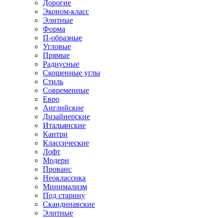
Дорогие
Эконом-класс
Элитные
Форма
П-образные
Угловые
Прямые
Радиусные
Скошенные углы
Стиль
Современные
Евро
Английские
Дизайнерские
Итальянские
Кантри
Классические
Лофт
Модерн
Прованс
Неоклассика
Минимализм
Под старину
Скандинавские
Элитные