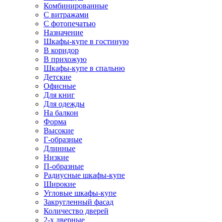
Комбинированные
С витражами
С фотопечатью
Назначение
Шкафы-купе в гостиную
В коридор
В прихожую
Шкафы-купе в спальню
Детские
Офисные
Для книг
Для одежды
На балкон
Форма
Высокие
Г-образные
Длинные
Низкие
П-образные
Радиусные шкафы-купе
Широкие
Угловые шкафы-купе
Закругленный фасад
Количество дверей
2-х дверные