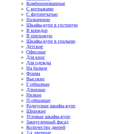
Комбинированные
С витражами
С фотопечатью
Назначение
Шкафы-купе в гостиную
В коридор
В прихожую
Шкафы-купе в спальню
Детские
Офисные
Для книг
Для одежды
На балкон
Форма
Высокие
Г-образные
Длинные
Низкие
П-образные
Радиусные шкафы-купе
Широкие
Угловые шкафы-купе
Закругленный фасад
Количество дверей
2-х дверные