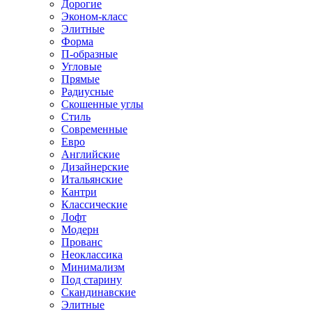
Дорогие
Эконом-класс
Элитные
Форма
П-образные
Угловые
Прямые
Радиусные
Скошенные углы
Стиль
Современные
Евро
Английские
Дизайнерские
Итальянские
Кантри
Классические
Лофт
Модерн
Прованс
Неоклассика
Минимализм
Под старину
Скандинавские
Элитные