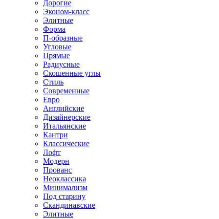
Дорогие
Эконом-класс
Элитные
Форма
П-образные
Угловые
Прямые
Радиусные
Скошенные углы
Стиль
Современные
Евро
Английские
Дизайнерские
Итальянские
Кантри
Классические
Лофт
Модерн
Прованс
Неоклассика
Минимализм
Под старину
Скандинавские
Элитные