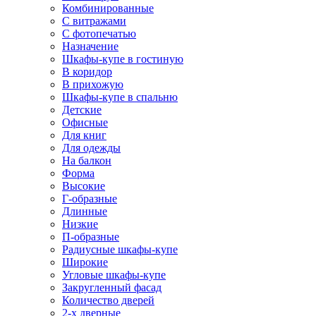
Комбинированные
С витражами
С фотопечатью
Назначение
Шкафы-купе в гостиную
В коридор
В прихожую
Шкафы-купе в спальню
Детские
Офисные
Для книг
Для одежды
На балкон
Форма
Высокие
Г-образные
Длинные
Низкие
П-образные
Радиусные шкафы-купе
Широкие
Угловые шкафы-купе
Закругленный фасад
Количество дверей
2-х дверные