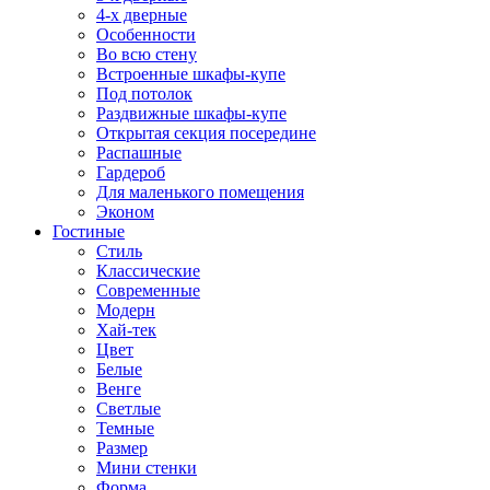
4-х дверные
Особенности
Во всю стену
Встроенные шкафы-купе
Под потолок
Раздвижные шкафы-купе
Открытая секция посередине
Распашные
Гардероб
Для маленького помещения
Эконом
Гостиные
Стиль
Классические
Современные
Модерн
Хай-тек
Цвет
Белые
Венге
Светлые
Темные
Размер
Мини стенки
Форма