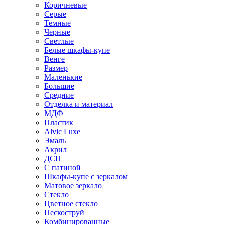
Коричневые
Серые
Темные
Черные
Светлые
Белые шкафы-купе
Венге
Размер
Маленькие
Большие
Средние
Отделка и материал
МДФ
Пластик
Alvic Luxe
Эмаль
Акрил
ДСП
С патиной
Шкафы-купе с зеркалом
Матовое зеркало
Стекло
Цветное стекло
Пескоструй
Комбинированные