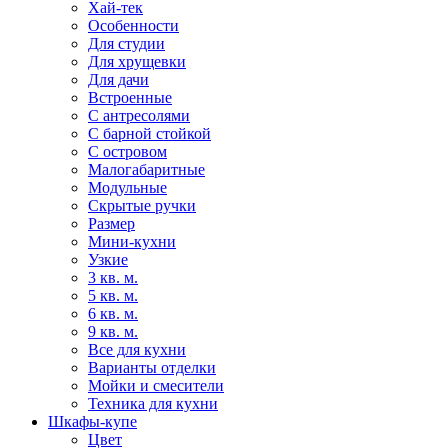
Хай-тек
Особенности
Для студии
Для хрущевки
Для дачи
Встроенные
С антресолями
С барной стойкой
С островом
Малогабаритные
Модульные
Скрытые ручки
Размер
Мини-кухни
Узкие
3 кв. м.
5 кв. м.
6 кв. м.
9 кв. м.
Все для кухни
Варианты отделки
Мойки и смесители
Техника для кухни
Шкафы-купе
Цвет