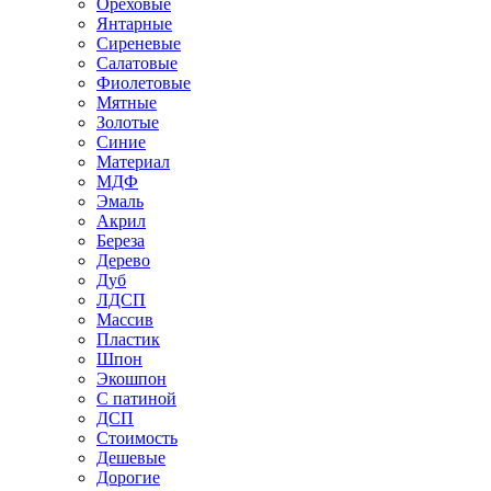
Ореховые
Янтарные
Сиреневые
Салатовые
Фиолетовые
Мятные
Золотые
Синие
Материал
МДФ
Эмаль
Акрил
Береза
Дерево
Дуб
ЛДСП
Массив
Пластик
Шпон
Экошпон
С патиной
ДСП
Стоимость
Дешевые
Дорогие