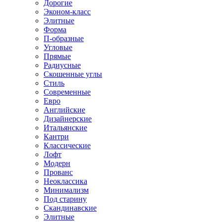
Дорогие
Эконом-класс
Элитные
Форма
П-образные
Угловые
Прямые
Радиусные
Скошенные углы
Стиль
Современные
Евро
Английские
Дизайнерские
Итальянские
Кантри
Классические
Лофт
Модерн
Прованс
Неоклассика
Минимализм
Под старину
Скандинавские
Элитные