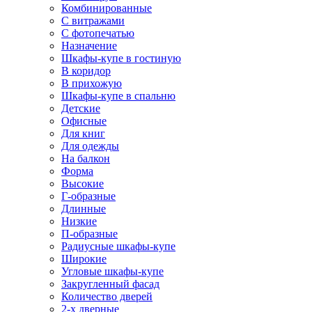
Комбинированные
С витражами
С фотопечатью
Назначение
Шкафы-купе в гостиную
В коридор
В прихожую
Шкафы-купе в спальню
Детские
Офисные
Для книг
Для одежды
На балкон
Форма
Высокие
Г-образные
Длинные
Низкие
П-образные
Радиусные шкафы-купе
Широкие
Угловые шкафы-купе
Закругленный фасад
Количество дверей
2-х дверные