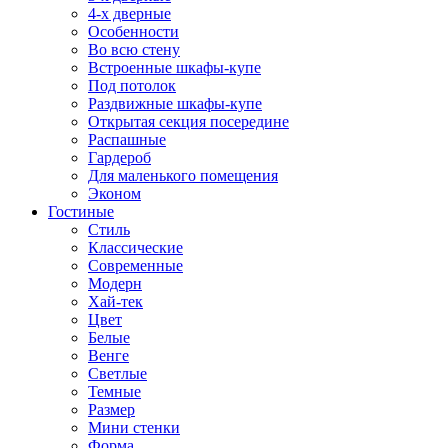
4-х дверные
Особенности
Во всю стену
Встроенные шкафы-купе
Под потолок
Раздвижные шкафы-купе
Открытая секция посередине
Распашные
Гардероб
Для маленького помещения
Эконом
Гостиные
Стиль
Классические
Современные
Модерн
Хай-тек
Цвет
Белые
Венге
Светлые
Темные
Размер
Мини стенки
Форма