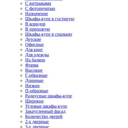
С витражами
С фотопечатью
Назначение
Шкафы-купе в гостиную
В коридор
В прихожую
Шкафы-купе в спальню
Детские
Офисные
Для книг
Для одежды
На балкон
Форма
Высокие
Г-образные
Длинные
Низкие
П-образные
Радиусные шкафы-купе
Широкие
Угловые шкафы-купе
Закругленный фасад
Количество дверей
2-х дверные
3-х дверные