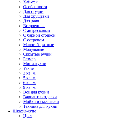
Хай-тек
Особенности
Для студии
Для хрущевки
Для дачи
Встроенные
С антресолями
С барной стойкой
С островом
Малогабаритные
Модульные
Скрытые ручки
Размер
Мини-кухни
Узкие
3 кв. м.
5 кв. м.
6 кв. м.
9 кв. м.
Все для кухни
Варианты отделки
Мойки и смесители
Техника для кухни
Шкафы-купе
Цвет