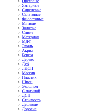
Ореховые
Янтарные
Сиреневые
Салатовые
Фиолетовые
Мятные
Золотые
Синие
Материал
МДФ
Эмаль
Акрил
Береза
Дерево
Дуб
ЛДСП
Массив
Пластик
Шпон
Экошпон
С патиной
ДСП
Стоимость
Дешевые
Дорогие