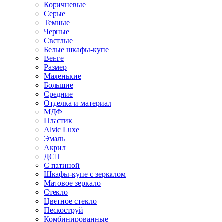
Коричневые
Серые
Темные
Черные
Светлые
Белые шкафы-купе
Венге
Размер
Маленькие
Большие
Средние
Отделка и материал
МДФ
Пластик
Alvic Luxe
Эмаль
Акрил
ДСП
С патиной
Шкафы-купе с зеркалом
Матовое зеркало
Стекло
Цветное стекло
Пескоструй
Комбинированные