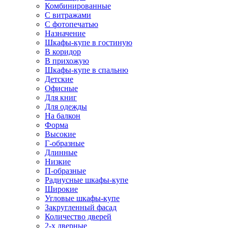
Комбинированные
С витражами
С фотопечатью
Назначение
Шкафы-купе в гостиную
В коридор
В прихожую
Шкафы-купе в спальню
Детские
Офисные
Для книг
Для одежды
На балкон
Форма
Высокие
Г-образные
Длинные
Низкие
П-образные
Радиусные шкафы-купе
Широкие
Угловые шкафы-купе
Закругленный фасад
Количество дверей
2-х дверные