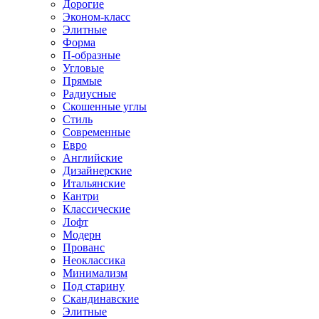
Дорогие
Эконом-класс
Элитные
Форма
П-образные
Угловые
Прямые
Радиусные
Скошенные углы
Стиль
Современные
Евро
Английские
Дизайнерские
Итальянские
Кантри
Классические
Лофт
Модерн
Прованс
Неоклассика
Минимализм
Под старину
Скандинавские
Элитные