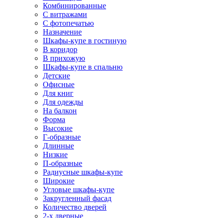
Комбинированные
С витражами
С фотопечатью
Назначение
Шкафы-купе в гостиную
В коридор
В прихожую
Шкафы-купе в спальню
Детские
Офисные
Для книг
Для одежды
На балкон
Форма
Высокие
Г-образные
Длинные
Низкие
П-образные
Радиусные шкафы-купе
Широкие
Угловые шкафы-купе
Закругленный фасад
Количество дверей
2-х дверные