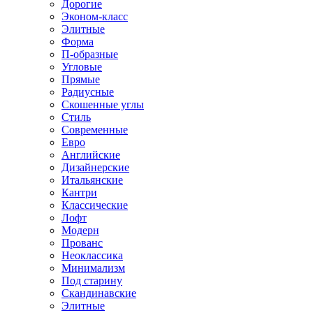
Дорогие
Эконом-класс
Элитные
Форма
П-образные
Угловые
Прямые
Радиусные
Скошенные углы
Стиль
Современные
Евро
Английские
Дизайнерские
Итальянские
Кантри
Классические
Лофт
Модерн
Прованс
Неоклассика
Минимализм
Под старину
Скандинавские
Элитные