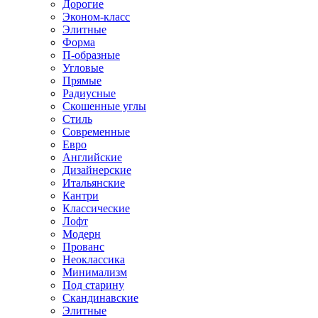
Дорогие
Эконом-класс
Элитные
Форма
П-образные
Угловые
Прямые
Радиусные
Скошенные углы
Стиль
Современные
Евро
Английские
Дизайнерские
Итальянские
Кантри
Классические
Лофт
Модерн
Прованс
Неоклассика
Минимализм
Под старину
Скандинавские
Элитные