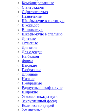
Комбинированные
С витражами
С фотопечатью
Назначение
Шкафы-купе в гостиную
В коридор
В прихожую
Шкафы-купе в спальню
Детские
Офисные
Для книг
Для одежды
На балкон
Форма
Высокие
Г-образные
Длинные
Низкие
П-образные
Радиусные шкафы-купе
Широкие
Угловые шкафы-купе
Закругленный фасад
Количество дверей
2-х дверные