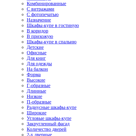
Комбинированные
С витражами
С фотопечатью
Назначение
Шкафы-купе в гостиную
В коридор
В прихожую
Шкафы-купе в спальню
Детские
Офисные
Для книг
Для одежды
На балкон
Форма
Высокие
Г-образные
Длинные
Низкие
П-образные
Радиусные шкафы-купе
Широкие
Угловые шкафы-купе
Закругленный фасад
Количество дверей
2-х дверные