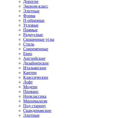
Дорогие
Эконом-класс
Элитные
Форма
П-образные
Угловые
Прямые
Радиусные
Скошенные углы
Стиль
Современные
Евро
Английские
Дизайнерские
Итальянские
Кантри
Классические
Лофт
Модерн
Прованс
Неоклассика
Минимализм
Под старину
Скандинавские
Элитные