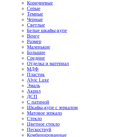
Коричневые
Серые
Темные
Черные
Светлые
Белые шкафы-купе
Венге
Размер
Маленькие
Большие
Средние
Отделка и материал
МДФ
Пластик
Alvic Luxe
Эмаль
Акрил
ДСП
С патиной
Шкафы-купе с зеркалом
Матовое зеркало
Стекло
Цветное стекло
Пескоструй
Комбинированные