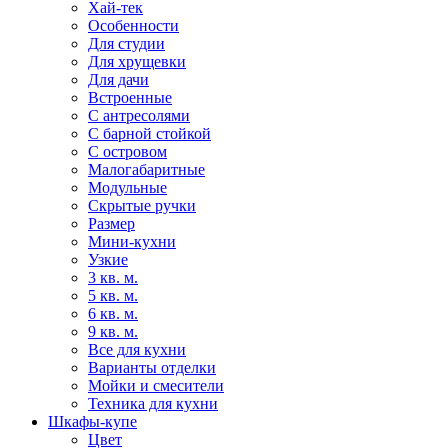
Хай-тек
Особенности
Для студии
Для хрущевки
Для дачи
Встроенные
С антресолями
С барной стойкой
С островом
Малогабаритные
Модульные
Скрытые ручки
Размер
Мини-кухни
Узкие
3 кв. м.
5 кв. м.
6 кв. м.
9 кв. м.
Все для кухни
Варианты отделки
Мойки и смесители
Техника для кухни
Шкафы-купе
Цвет