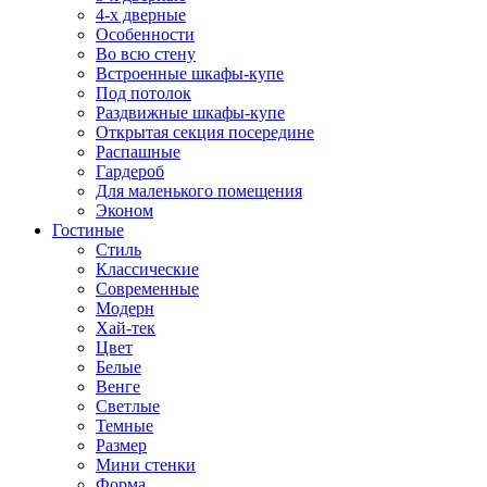
4-х дверные
Особенности
Во всю стену
Встроенные шкафы-купе
Под потолок
Раздвижные шкафы-купе
Открытая секция посередине
Распашные
Гардероб
Для маленького помещения
Эконом
Гостиные
Стиль
Классические
Современные
Модерн
Хай-тек
Цвет
Белые
Венге
Светлые
Темные
Размер
Мини стенки
Форма