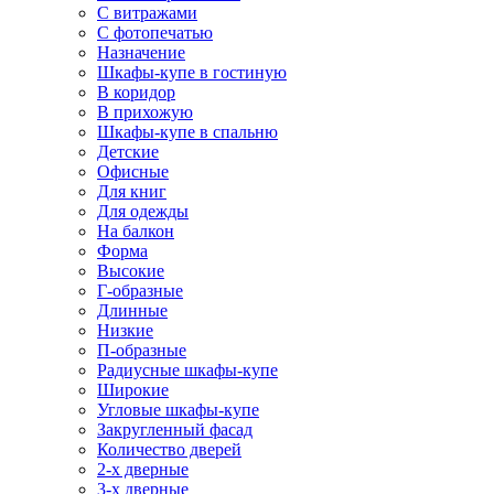
С витражами
С фотопечатью
Назначение
Шкафы-купе в гостиную
В коридор
В прихожую
Шкафы-купе в спальню
Детские
Офисные
Для книг
Для одежды
На балкон
Форма
Высокие
Г-образные
Длинные
Низкие
П-образные
Радиусные шкафы-купе
Широкие
Угловые шкафы-купе
Закругленный фасад
Количество дверей
2-х дверные
3-х дверные