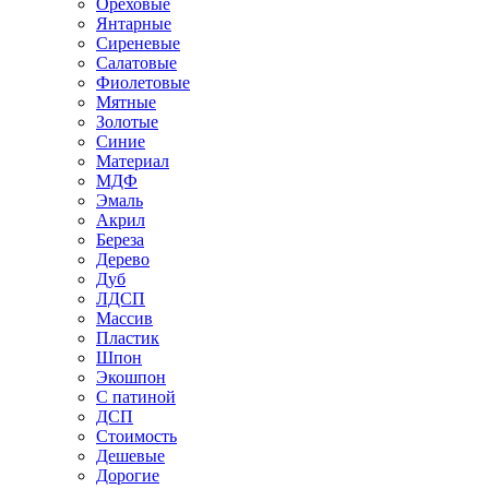
Ореховые
Янтарные
Сиреневые
Салатовые
Фиолетовые
Мятные
Золотые
Синие
Материал
МДФ
Эмаль
Акрил
Береза
Дерево
Дуб
ЛДСП
Массив
Пластик
Шпон
Экошпон
С патиной
ДСП
Стоимость
Дешевые
Дорогие