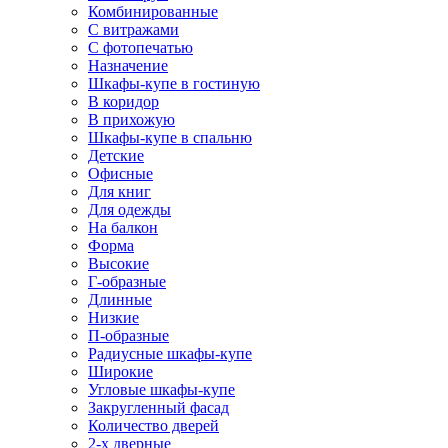
Комбинированные
С витражами
С фотопечатью
Назначение
Шкафы-купе в гостиную
В коридор
В прихожую
Шкафы-купе в спальню
Детские
Офисные
Для книг
Для одежды
На балкон
Форма
Высокие
Г-образные
Длинные
Низкие
П-образные
Радиусные шкафы-купе
Широкие
Угловые шкафы-купе
Закругленный фасад
Количество дверей
2-х дверные