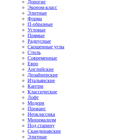
Дорогие
Эконом-класс
Элитные
Форма
П-образные
Угловые
Прямые
Радиусные
Скошенные углы
Стиль
Современные
Евро
Английские
Дизайнерские
Итальянские
Кантри
Классические
Лофт
Модерн
Прованс
Неоклассика
Минимализм
Под старину
Скандинавские
Элитные