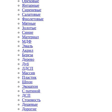
Ореховые
Янтарные
Сиреневые
Салатовые
Фиолетовые
Мятные
Золотые
Синие
Материал
МДФ
Эмаль
Акрил
Береза
Дерево
Дуб
ЛДСП
Массив
Пластик
Шпон
Экошпон
С патиной
ДСП
Стоимость
Дешевые
Дорогие