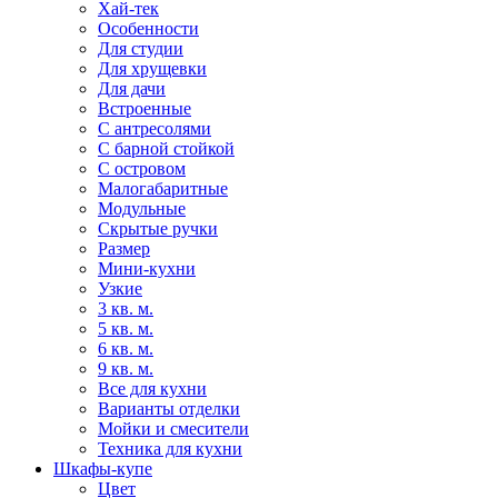
Хай-тек
Особенности
Для студии
Для хрущевки
Для дачи
Встроенные
С антресолями
С барной стойкой
С островом
Малогабаритные
Модульные
Скрытые ручки
Размер
Мини-кухни
Узкие
3 кв. м.
5 кв. м.
6 кв. м.
9 кв. м.
Все для кухни
Варианты отделки
Мойки и смесители
Техника для кухни
Шкафы-купе
Цвет