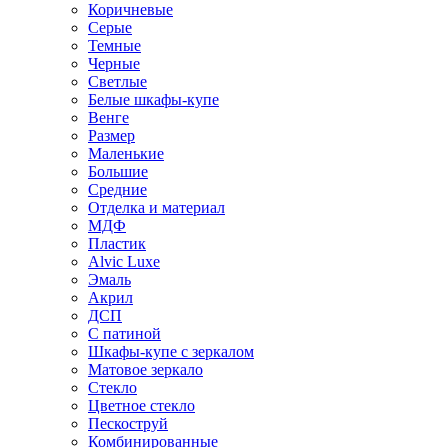
Коричневые
Серые
Темные
Черные
Светлые
Белые шкафы-купе
Венге
Размер
Маленькие
Большие
Средние
Отделка и материал
МДФ
Пластик
Alvic Luxe
Эмаль
Акрил
ДСП
С патиной
Шкафы-купе с зеркалом
Матовое зеркало
Стекло
Цветное стекло
Пескоструй
Комбинированные