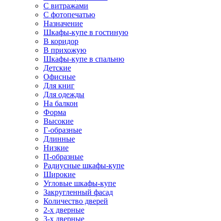
С витражами
С фотопечатью
Назначение
Шкафы-купе в гостиную
В коридор
В прихожую
Шкафы-купе в спальню
Детские
Офисные
Для книг
Для одежды
На балкон
Форма
Высокие
Г-образные
Длинные
Низкие
П-образные
Радиусные шкафы-купе
Широкие
Угловые шкафы-купе
Закругленный фасад
Количество дверей
2-х дверные
3-х дверные