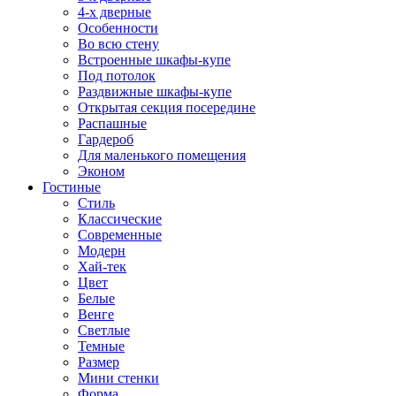
4-х дверные
Особенности
Во всю стену
Встроенные шкафы-купе
Под потолок
Раздвижные шкафы-купе
Открытая секция посередине
Распашные
Гардероб
Для маленького помещения
Эконом
Гостиные
Стиль
Классические
Современные
Модерн
Хай-тек
Цвет
Белые
Венге
Светлые
Темные
Размер
Мини стенки
Форма