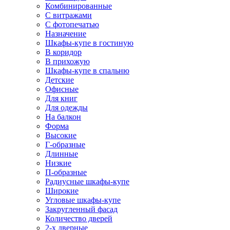
Комбинированные
С витражами
С фотопечатью
Назначение
Шкафы-купе в гостиную
В коридор
В прихожую
Шкафы-купе в спальню
Детские
Офисные
Для книг
Для одежды
На балкон
Форма
Высокие
Г-образные
Длинные
Низкие
П-образные
Радиусные шкафы-купе
Широкие
Угловые шкафы-купе
Закругленный фасад
Количество дверей
2-х дверные