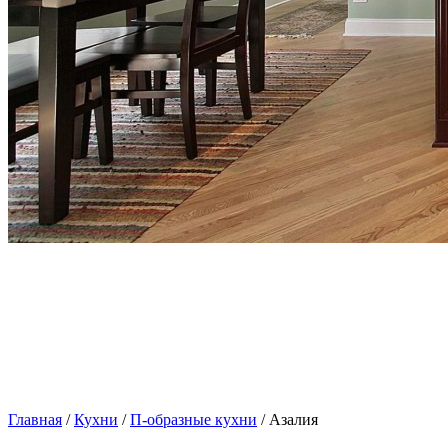
Главная
/
Кухни
/
П-образные кухни
/ Азалия