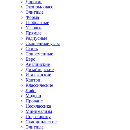
Дорогие
Эконом-класс
Элитные
Форма
П-образные
Угловые
Прямые
Радиусные
Скошенные углы
Стиль
Современные
Евро
Английские
Дизайнерские
Итальянские
Кантри
Классические
Лофт
Модерн
Прованс
Неоклассика
Минимализм
Под старину
Скандинавские
Элитные