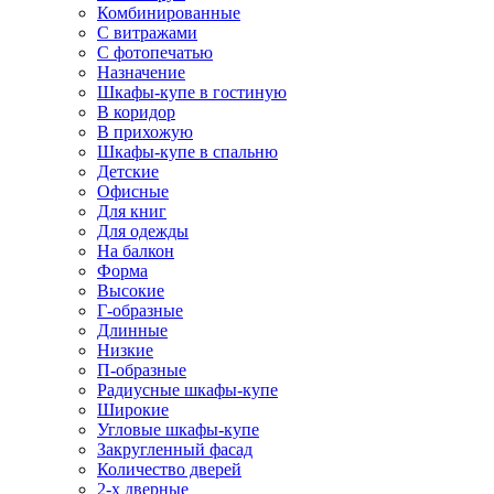
Комбинированные
С витражами
С фотопечатью
Назначение
Шкафы-купе в гостиную
В коридор
В прихожую
Шкафы-купе в спальню
Детские
Офисные
Для книг
Для одежды
На балкон
Форма
Высокие
Г-образные
Длинные
Низкие
П-образные
Радиусные шкафы-купе
Широкие
Угловые шкафы-купе
Закругленный фасад
Количество дверей
2-х дверные