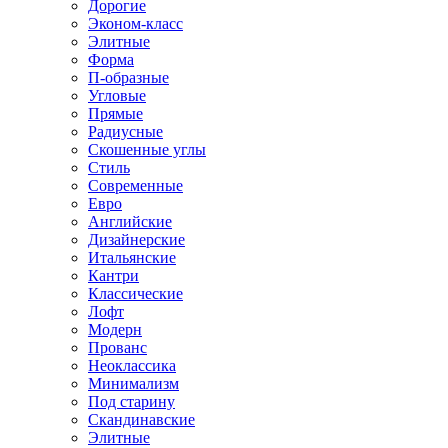
Дорогие
Эконом-класс
Элитные
Форма
П-образные
Угловые
Прямые
Радиусные
Скошенные углы
Стиль
Современные
Евро
Английские
Дизайнерские
Итальянские
Кантри
Классические
Лофт
Модерн
Прованс
Неоклассика
Минимализм
Под старину
Скандинавские
Элитные