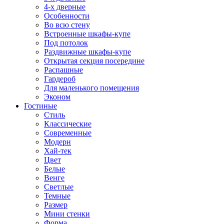
4-х дверные
Особенности
Во всю стену
Встроенные шкафы-купе
Под потолок
Раздвижные шкафы-купе
Открытая секция посередине
Распашные
Гардероб
Для маленького помещения
Эконом
Гостиные
Стиль
Классические
Современные
Модерн
Хай-тек
Цвет
Белые
Венге
Светлые
Темные
Размер
Мини стенки
Форма