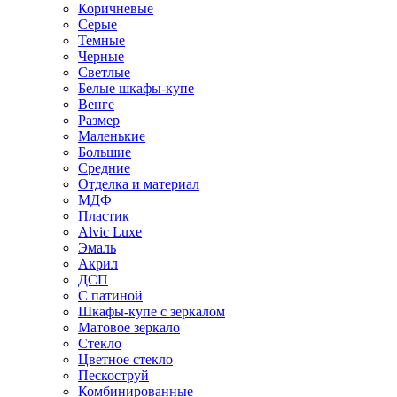
Коричневые
Серые
Темные
Черные
Светлые
Белые шкафы-купе
Венге
Размер
Маленькие
Большие
Средние
Отделка и материал
МДФ
Пластик
Alvic Luxe
Эмаль
Акрил
ДСП
С патиной
Шкафы-купе с зеркалом
Матовое зеркало
Стекло
Цветное стекло
Пескоструй
Комбинированные