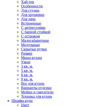
Хай-тек
Особенности
Для студии
Для хрущевки
Для дачи
Встроенные
С антресолями
С барной стойкой
С островом
Малогабаритные
Модульные
Скрытые ручки
Размер
Мини-кухни
Узкие
3 кв. м.
5 кв. м.
6 кв. м.
9 кв. м.
Все для кухни
Варианты отделки
Мойки и смесители
Техника для кухни
Шкафы-купе
Цвет