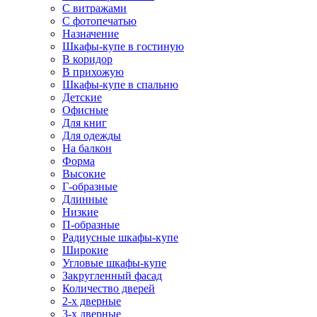
С витражами
С фотопечатью
Назначение
Шкафы-купе в гостиную
В коридор
В прихожую
Шкафы-купе в спальню
Детские
Офисные
Для книг
Для одежды
На балкон
Форма
Высокие
Г-образные
Длинные
Низкие
П-образные
Радиусные шкафы-купе
Широкие
Угловые шкафы-купе
Закругленный фасад
Количество дверей
2-х дверные
3-х дверные