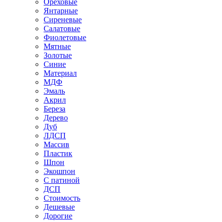
Ореховые
Янтарные
Сиреневые
Салатовые
Фиолетовые
Мятные
Золотые
Синие
Материал
МДФ
Эмаль
Акрил
Береза
Дерево
Дуб
ЛДСП
Массив
Пластик
Шпон
Экошпон
С патиной
ДСП
Стоимость
Дешевые
Дорогие