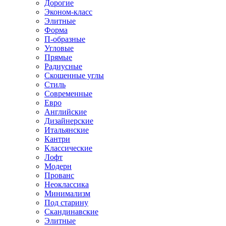
Дорогие
Эконом-класс
Элитные
Форма
П-образные
Угловые
Прямые
Радиусные
Скошенные углы
Стиль
Современные
Евро
Английские
Дизайнерские
Итальянские
Кантри
Классические
Лофт
Модерн
Прованс
Неоклассика
Минимализм
Под старину
Скандинавские
Элитные