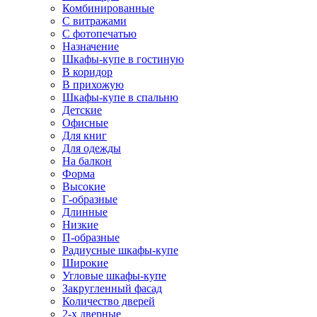
Комбинированные
С витражами
С фотопечатью
Назначение
Шкафы-купе в гостиную
В коридор
В прихожую
Шкафы-купе в спальню
Детские
Офисные
Для книг
Для одежды
На балкон
Форма
Высокие
Г-образные
Длинные
Низкие
П-образные
Радиусные шкафы-купе
Широкие
Угловые шкафы-купе
Закругленный фасад
Количество дверей
2-х дверные