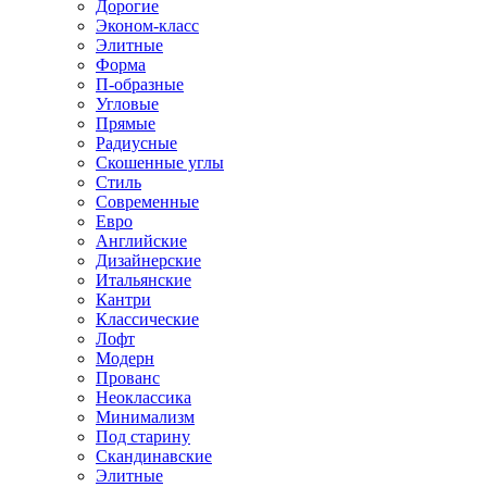
Дорогие
Эконом-класс
Элитные
Форма
П-образные
Угловые
Прямые
Радиусные
Скошенные углы
Стиль
Современные
Евро
Английские
Дизайнерские
Итальянские
Кантри
Классические
Лофт
Модерн
Прованс
Неоклассика
Минимализм
Под старину
Скандинавские
Элитные