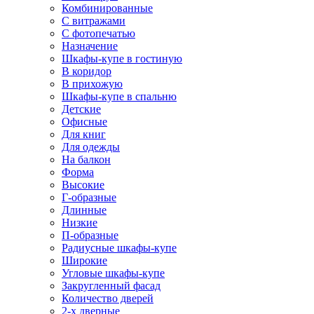
Комбинированные
С витражами
С фотопечатью
Назначение
Шкафы-купе в гостиную
В коридор
В прихожую
Шкафы-купе в спальню
Детские
Офисные
Для книг
Для одежды
На балкон
Форма
Высокие
Г-образные
Длинные
Низкие
П-образные
Радиусные шкафы-купе
Широкие
Угловые шкафы-купе
Закругленный фасад
Количество дверей
2-х дверные