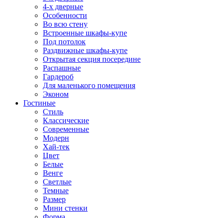
4-х дверные
Особенности
Во всю стену
Встроенные шкафы-купе
Под потолок
Раздвижные шкафы-купе
Открытая секция посередине
Распашные
Гардероб
Для маленького помещения
Эконом
Гостиные
Стиль
Классические
Современные
Модерн
Хай-тек
Цвет
Белые
Венге
Светлые
Темные
Размер
Мини стенки
Форма