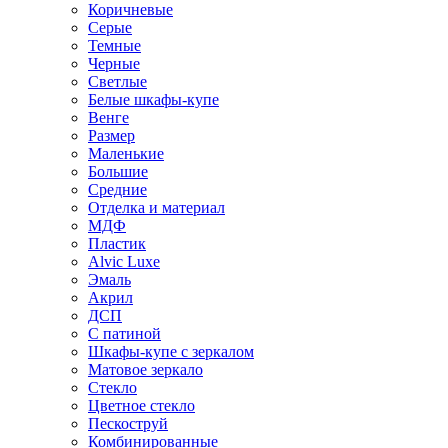
Коричневые
Серые
Темные
Черные
Светлые
Белые шкафы-купе
Венге
Размер
Маленькие
Большие
Средние
Отделка и материал
МДФ
Пластик
Alvic Luxe
Эмаль
Акрил
ДСП
С патиной
Шкафы-купе с зеркалом
Матовое зеркало
Стекло
Цветное стекло
Пескоструй
Комбинированные