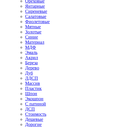
Ореховые
Янтарные
Сиреневые
Салатовые
Фиолетовые
Мятные
Золотые
Синие
Материал
МДФ
Эмаль
Акрил
Береза
Дерево
Дуб
ЛДСП
Массив
Пластик
Шпон
Экошпон
С патиной
ДСП
Стоимость
Дешевые
Дорогие