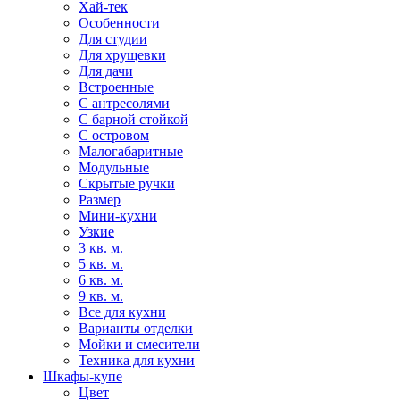
Хай-тек
Особенности
Для студии
Для хрущевки
Для дачи
Встроенные
С антресолями
С барной стойкой
С островом
Малогабаритные
Модульные
Скрытые ручки
Размер
Мини-кухни
Узкие
3 кв. м.
5 кв. м.
6 кв. м.
9 кв. м.
Все для кухни
Варианты отделки
Мойки и смесители
Техника для кухни
Шкафы-купе
Цвет