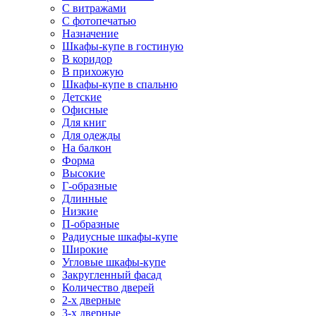
С витражами
С фотопечатью
Назначение
Шкафы-купе в гостиную
В коридор
В прихожую
Шкафы-купе в спальню
Детские
Офисные
Для книг
Для одежды
На балкон
Форма
Высокие
Г-образные
Длинные
Низкие
П-образные
Радиусные шкафы-купе
Широкие
Угловые шкафы-купе
Закругленный фасад
Количество дверей
2-х дверные
3-х дверные