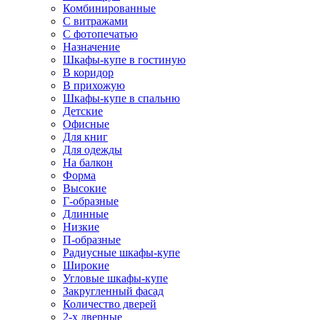
Комбинированные
С витражами
С фотопечатью
Назначение
Шкафы-купе в гостиную
В коридор
В прихожую
Шкафы-купе в спальню
Детские
Офисные
Для книг
Для одежды
На балкон
Форма
Высокие
Г-образные
Длинные
Низкие
П-образные
Радиусные шкафы-купе
Широкие
Угловые шкафы-купе
Закругленный фасад
Количество дверей
2-х дверные