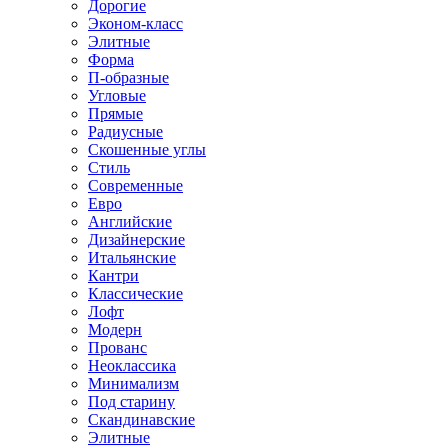
Дорогие
Эконом-класс
Элитные
Форма
П-образные
Угловые
Прямые
Радиусные
Скошенные углы
Стиль
Современные
Евро
Английские
Дизайнерские
Итальянские
Кантри
Классические
Лофт
Модерн
Прованс
Неоклассика
Минимализм
Под старину
Скандинавские
Элитные