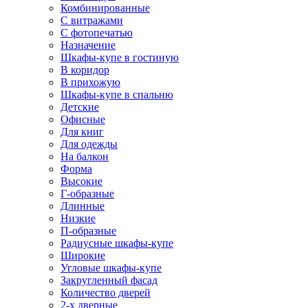
Комбинированные
С витражами
С фотопечатью
Назначение
Шкафы-купе в гостиную
В коридор
В прихожую
Шкафы-купе в спальню
Детские
Офисные
Для книг
Для одежды
На балкон
Форма
Высокие
Г-образные
Длинные
Низкие
П-образные
Радиусные шкафы-купе
Широкие
Угловые шкафы-купе
Закругленный фасад
Количество дверей
2-х дверные