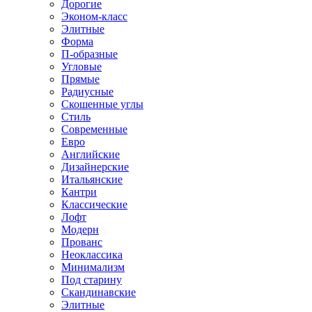
Дорогие
Эконом-класс
Элитные
Форма
П-образные
Угловые
Прямые
Радиусные
Скошенные углы
Стиль
Современные
Евро
Английские
Дизайнерские
Итальянские
Кантри
Классические
Лофт
Модерн
Прованс
Неоклассика
Минимализм
Под старину
Скандинавские
Элитные