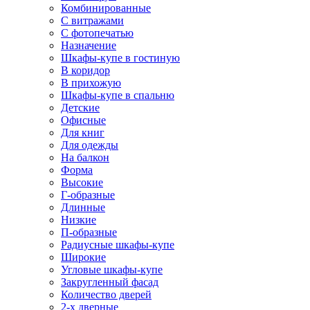
Комбинированные
С витражами
С фотопечатью
Назначение
Шкафы-купе в гостиную
В коридор
В прихожую
Шкафы-купе в спальню
Детские
Офисные
Для книг
Для одежды
На балкон
Форма
Высокие
Г-образные
Длинные
Низкие
П-образные
Радиусные шкафы-купе
Широкие
Угловые шкафы-купе
Закругленный фасад
Количество дверей
2-х дверные