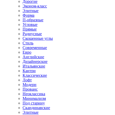
Дорогие
Эконом-класс
Элитные
Форма
П-образные
Угловые
Прямые
Радиусные
Скошенные углы
Стиль
Современные
Евро
Английские
Дизайнерские
Итальянские
Кантри
Классические
Лофт
Модерн
Прованс
Неоклассика
Минимализм
Под старину
Скандинавские
Элитные