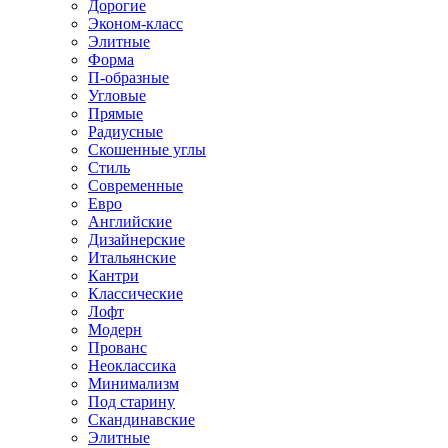
Дорогие
Эконом-класс
Элитные
Форма
П-образные
Угловые
Прямые
Радиусные
Скошенные углы
Стиль
Современные
Евро
Английские
Дизайнерские
Итальянские
Кантри
Классические
Лофт
Модерн
Прованс
Неоклассика
Минимализм
Под старину
Скандинавские
Элитные