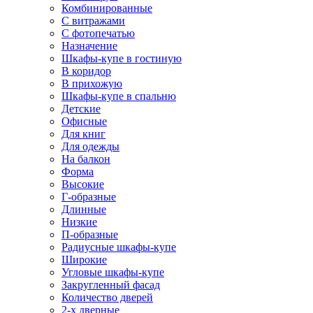
Комбинированные
С витражами
С фотопечатью
Назначение
Шкафы-купе в гостиную
В коридор
В прихожую
Шкафы-купе в спальню
Детские
Офисные
Для книг
Для одежды
На балкон
Форма
Высокие
Г-образные
Длинные
Низкие
П-образные
Радиусные шкафы-купе
Широкие
Угловые шкафы-купе
Закругленный фасад
Количество дверей
2-х дверные