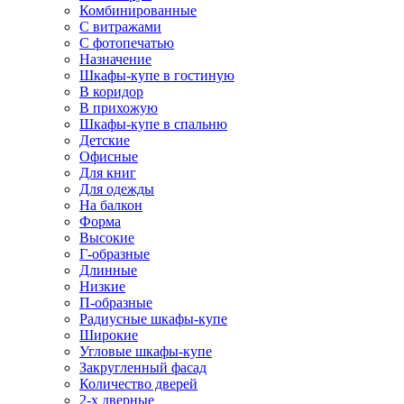
Комбинированные
С витражами
С фотопечатью
Назначение
Шкафы-купе в гостиную
В коридор
В прихожую
Шкафы-купе в спальню
Детские
Офисные
Для книг
Для одежды
На балкон
Форма
Высокие
Г-образные
Длинные
Низкие
П-образные
Радиусные шкафы-купе
Широкие
Угловые шкафы-купе
Закругленный фасад
Количество дверей
2-х дверные