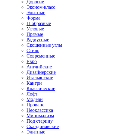
Дорогие
Эконом-класс
Элитные
Форма
П-образные
Угловые
Прямые
Радиусные
Скошенные углы
Стиль
Современные
Евро
Английские
Дизайнерские
Итальянские
Кантри
Классические
Лофт
Модерн
Прованс
Неоклассика
Минимализм
Под старину
Скандинавские
Элитные