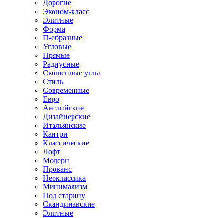
Дорогие
Эконом-класс
Элитные
Форма
П-образные
Угловые
Прямые
Радиусные
Скошенные углы
Стиль
Современные
Евро
Английские
Дизайнерские
Итальянские
Кантри
Классические
Лофт
Модерн
Прованс
Неоклассика
Минимализм
Под старину
Скандинавские
Элитные