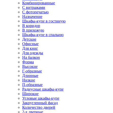
Комбинированные
С витражами
С фотопечатью
Назначение
Шкафы-купе в гостиную
В коридор
В прихожую
Шкафы-купе в спальню
Детские
Офисные
Для книг
Для одежды
На балкон
Форма
Высокие
Г-образные
Длинные
Низкие
П-образные
Радиусные шкафы-купе
Широкие
Угловые шкафы-купе
Закругленный фасад
Количество дверей
2-х дверные