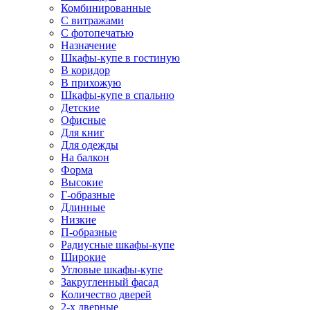
Комбинированные
С витражами
С фотопечатью
Назначение
Шкафы-купе в гостиную
В коридор
В прихожую
Шкафы-купе в спальню
Детские
Офисные
Для книг
Для одежды
На балкон
Форма
Высокие
Г-образные
Длинные
Низкие
П-образные
Радиусные шкафы-купе
Широкие
Угловые шкафы-купе
Закругленный фасад
Количество дверей
2-х дверные