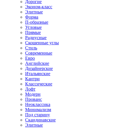
Дорогие
Эконом-класс
Элитные
Форма
П-образные
Угловые
Прямые
Радиусные
Скошенные углы
Стиль
Современные
Евро
Английские
Дизайнерские
Итальянские
Кантри
Классические
Лофт
Модерн
Прованс
Неоклассика
Минимализм
Под старину
Скандинавские
Элитные